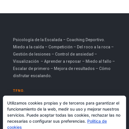
Psicología de la Escalada – Coaching Deportivo.
Miedo a la caída – Competición – Del roco a la roca –
Gestión de lesiones – Control de ansiedad –
Visualización – Aprender a reposar – Miedo al fallo –
Escalar de primero – Mejora de resultados – Cómo
disfrutar escalando.
TFNO.
+34 616 02 28 88
Utilizamos cookies propias y de terceros para garantizar el
funcionamiento de la web, medir su uso y mejorar nuestros
MI EMAIL
servicios. Puede aceptar todas las cookies, rechazar las no
necesarias o configurar sus preferencias.
Política de
felipe@dandocuerda.es
cookies